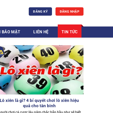
ĐĂNG KÝ
ĐĂNG NHẬP
H BẢO MẬT
LIÊN HỆ
TIN TỨC
Lô xiên là gì? 4 bí quyết chơi lô xiên hiệu
quả cho tân binh
gười chơi cá cược lâu năm chắc hẳn hầu như sẽ biết