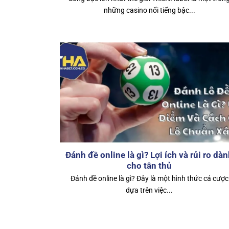
những casino nổi tiếng bậc...
Đánh đề online là gì? Lợi ích và rủi ro dà
cho tân thủ
Đánh đề online là gì? Đây là một hình thức cá cược
dựa trên việc...