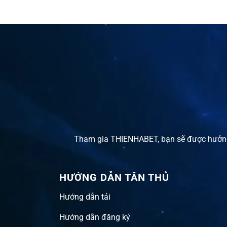
Tham gia THIENHABET, bạn sẽ được hưởng 
HƯỚNG DẪN TÂN THỦ
Hướng dẫn tải
Hướng dẫn đăng ký