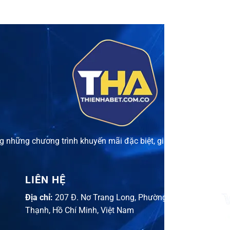
những chương trình khuyến mãi đặc biệt, giúp gia tăng cơ hội
LIÊN HỆ
T
Địa chỉ:
207 Đ. Nơ Trang Long, Phường 11, Bình
Thạnh, Hồ Chí Minh, Việt Nam